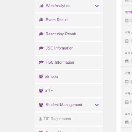
1
Web Analytics
জনাব
Exam Result
1
এস এ
Rescrutiny Result
1
JSC Information
এস এ
1
HSC Information
এস এ
eSheba
1
eTIF
এস এ
0
Student Management
এস এ
TIF Registration
3