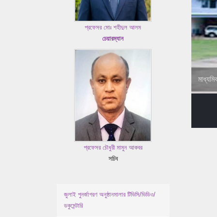
প্রফেসর মোঃ শহীদুল আলম
চেয়ারম্যান
মাধ্যমি
প্রফেসর চৌধুরী মামুন আকবর
সচিব
জুলাই পুনর্জাগরণ অনুষ্ঠানমালার টিভিসি/ভিডিও/
ডকুমেন্টারি