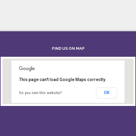
FIND US ON MAP
This page can't load Google Maps correctly.
Board of Intermediate & Secondary Education,
Alampur, Sylhet
OK
Do you own this website?