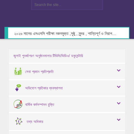
২০২৬ সালের এসএসসি পরীক্ষা নকলমুক্ত ,সুষ্ঠু , সুন্দর , শান্তিপূর্ণ ও নিরাপদ পরিবেশে গ্রহণের লক্ষ্যে কেন্দ্র সচিবদের সাথে মতবিনিময় প্রসঙ্গে।
জুলাই পুনর্জাগরণ অনুষ্ঠানমালার টিভিসি/ভিডিও/ ডকুমেন্টারি
সেবা প্রদান প্রতিশ্রুতি
অভিযোগ প্রতিকার ব্যবস্থাপনা
বার্ষিক কর্মসম্পাদন চুক্তি
তথ্য অধিকার