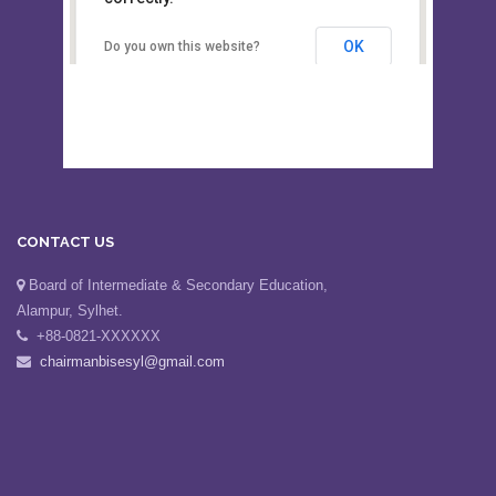
This page can't load Google Maps
Board of Intermediate &
correctly.
Secondary Education, Alampur,
Sylhet
OK
Do you own this website?
CONTACT US
Board of Intermediate & Secondary Education,
Alampur, Sylhet.
+88-0821-XXXXXX
chairmanbisesyl@gmail.com