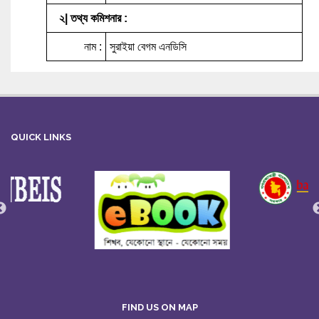
২| তথ্য কমিশনার :
নাম :
সুরাইয়া বেগম এনডিসি
QUICK LINKS
FIND US ON MAP