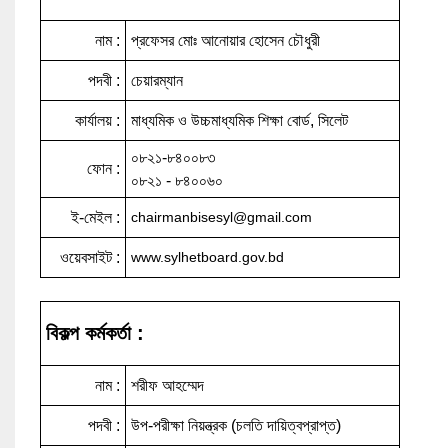
নাম :
প্রফেসর মোঃ আনোয়ার হোসেন চৌধুরী
পদবী :
চেয়ারম্যান
কার্যালয় :
মাধ্যমিক ও উচ্চমাধ্যমিক শিক্ষা বোর্ড, সিলেট
০৮২১-৮৪০০৮৩
ফোন :
০৮২১ - ৮৪০০৬০
ই-মেইল :
chairmanbisesyl@gmail.com
ওয়েবসাইট :
www.sylhetboard.gov.bd
বিকল্প কর্মকর্তা :
নাম :
শরীফ আহম্মেদ
পদবী :
উপ-পরীক্ষা নিয়ন্ত্রক (চলতি দায়িত্বপ্রাপ্ত)