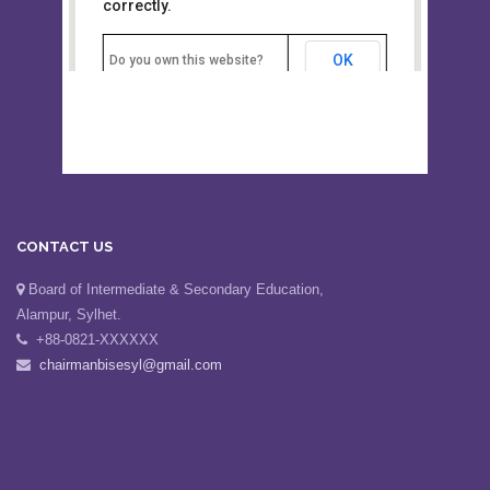
This page can't load Google Maps
Board of Intermediate &
correctly.
Secondary Education, Alampur,
Sylhet
OK
Do you own this website?
CONTACT US
Board of Intermediate & Secondary Education,
Alampur, Sylhet.
+88-0821-XXXXXX
chairmanbisesyl@gmail.com