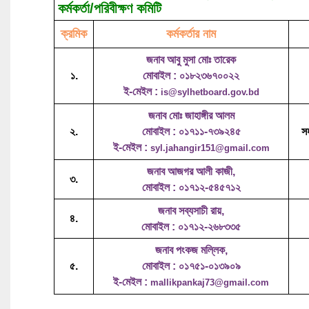
কর্মকর্তা/পরিবীক্ষণ কমিটি
ক্রমিক
কর্মকর্তার নাম
জনাব আবু মুসা মোঃ তারেক
১.
মোবাইল : ০১৮২৩৬৭০০২২
ই-মেইল :
is@sylhetboard.gov.bd
জনাব মোঃ জাহাঙ্গীর আলম
২.
মোবাইল : ০১৭১১-৭৩৯২৪৫
সহ
ই-মেইল :
syl.jahangir151@gmail.com
জনাব আজগর আলী কাজী,
৩.
মোবাইল : ০১৭১২-৫৪৫৭১২
জনাব সব্যসাচী রায়,
৪.
মোবাইল : ০১৭১২-২৬৮৩৩৫
জনাব পংকজ মল্লিক,
৫.
মোবাইল : ০১৭৫১-০১৩৯০৯
ই-মেইল :
mallikpankaj73@gmail.com