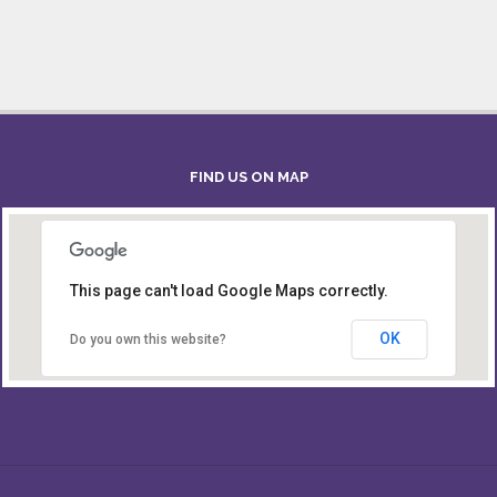
FIND US ON MAP
This page can't load Google Maps correctly.
Board of Intermediate & Secondary Education,
Alampur, Sylhet
OK
Do you own this website?