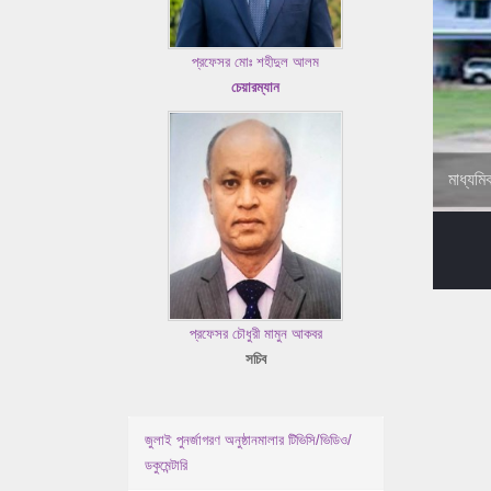
প্রফেসর মোঃ শহীদুল আলম
চেয়ারম্যান
মাধ্যমি
প্রফেসর চৌধুরী মামুন আকবর
সচিব
জুলাই পুনর্জাগরণ অনুষ্ঠানমালার টিভিসি/ভিডিও/
ডকুমেন্টারি