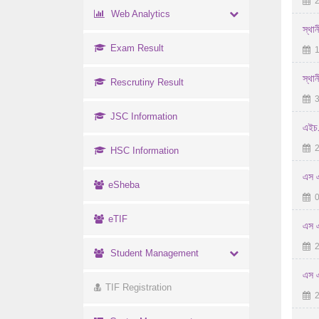
2
Web Analytics
স্থা
Exam Result
1
স্থা
Rescrutiny Result
3
JSC Information
এইচ.
2
HSC Information
এস এ
eSheba
0
eTIF
এস এ
2
Student Management
এস এ
TIF Registration
2