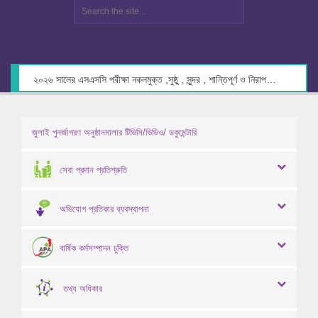
২০২৬ সালের এসএসসি পরীক্ষা নকলমুক্ত ,সুষ্ঠু , সুন্দর , শান্তিপূর্ণ ও নিরাপদ পরিবেশে গ্রহণের লক্ষ্যে কেন্দ্র সচিবদের সাথে মতবিনিময় প্রসঙ্গে।
জুলাই পুনর্জাগরণ অনুষ্ঠানমালার টিভিসি/ভিডিও/ ডকুমেন্টারি
সেবা প্রদান প্রতিশ্রুতি
অভিযোগ প্রতিকার ব্যবস্থাপনা
বার্ষিক কর্মসম্পাদন চুক্তি
তথ্য অধিকার