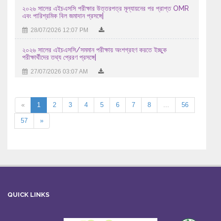
২০২৬ সালের এইচএসসি পরীক্ষার উত্তরপত্র মূল্যায়নের পর প্রাপ্ত OMR
এবং পারিশ্রমিক বিল জমাদান প্রসঙ্গে|
28/07/2026 12:07 PM
২০২৬ সালের এইচএসসি/সমমান পরীক্ষায় অংশগ্রহণ করতে ইচ্ছুক
পরীক্ষার্থীদের তথ্য প্রেরণ প্রসঙ্গে|
27/07/2026 03:07 AM
«
1
2
3
4
5
6
7
8
...
56
57
»
QUICK LINKS