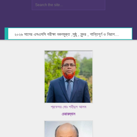
২০২৬ সালের এসএসসি পরীক্ষা নকলমুক্ত ,সুষ্ঠু , সুন্দর , শান্তিপূর্ণ ও নিরাপদ পরিবেশে গ্রহণের লক্ষ্যে কেন্দ্র সচিবদের সাথে মতবিনিময় প্রসঙ্গে।
প্রফেসর মোঃ শহীদুল আলম
চেয়ারম্যান