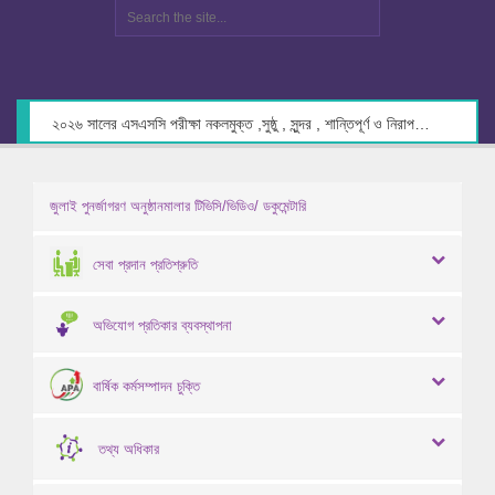
২০২৬ সালের এসএসসি পরীক্ষা নকলমুক্ত ,সুষ্ঠু , সুন্দর , শান্তিপূর্ণ ও নিরাপদ পরিবেশে গ্রহণের লক্ষ্যে কেন্দ্র সচিবদের সাথে মতবিনিময় প্রসঙ্গে।
জুলাই পুনর্জাগরণ অনুষ্ঠানমালার টিভিসি/ভিডিও/ ডকুমেন্টারি
সেবা প্রদান প্রতিশ্রুতি
অভিযোগ প্রতিকার ব্যবস্থাপনা
বার্ষিক কর্মসম্পাদন চুক্তি
তথ্য অধিকার