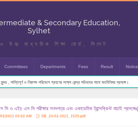
termediate & Secondary Education,
Sylhet
ও উচ্চ মাধ্যমিক শিক্ষা বোর্ড, সিলেট
Committees
Departments
Fees
Result
Notic
ুন্দর , শান্তিপূর্ণ ও নিরাপদ পরিবেশে গ্রহণের লক্ষ্যে কেন্দ্র সচিবদের সাথে মতবিনিময় প্রসঙ্গে।
 সি ও এইচ এস সি পরীক্ষার সনদপত্র এবং একাডেমিক ট্রান্সক্রিপ্ট যাচাই প্রসঙ্গেঃ
/02/2021 03:02 AM
SB_24-02-2021_1535.pdf