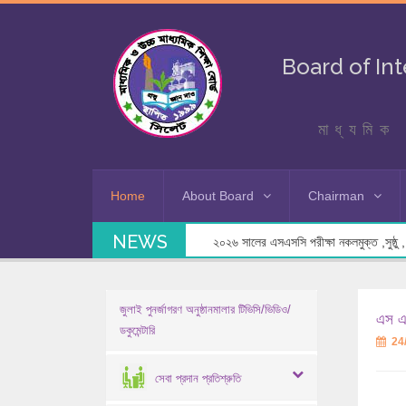
Board of In
মাধ্যমিক 
Home
About Board
Chairman
NEWS
২০২৬ সালের এসএসসি পরীক্ষা নকলমুক্ত ,সুষ্ঠু , স
জুলাই পুনর্জাগরণ অনুষ্ঠানমালার টিভিসি/ভিডিও/
এস এস
ডকুমেন্টারি
24
সেবা প্রদান প্রতিশ্রুতি