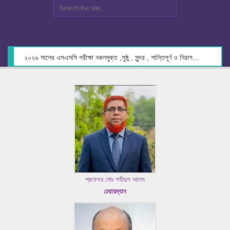
২০২৬ সালের এসএসসি পরীক্ষা নকলমুক্ত ,সুষ্ঠু , সুন্দর , শান্তিপূর্ণ ও নিরাপদ পরিবেশে গ্রহণের লক্ষ্যে কেন্দ্র সচিবদের সাথে মতবিনিময় প্রসঙ্গে।
প্রফেসর মোঃ শহীদুল আলম
চেয়ারম্যান