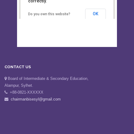
This page can't load Google Maps
Board of Intermediate &
correctly.
Secondary Education, Alampur,
Sylhet
OK
Do you own this website?
CONTACT US
Board of Intermediate & Secondary Education,
Alampur, Sylhet.
+88-0821-XXXXXX
chairmanbisesyl@gmail.com