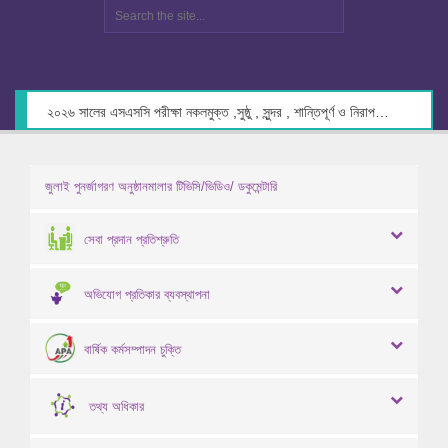
২০২৬ সালের এসএসসি পরীক্ষা নকলমুক্ত ,সুষ্ঠু , সুন্দর , শান্তিপূর্ণ ও নিরাপদ পরিবেশে গ্রহণের লক্ষ্যে কেন্দ্র সচিবদের সাথে মতবিনিময় প্রসঙ্গে।
জুলাই পুনর্জাগরণ অনুষ্ঠানমালার টিভিসি/ভিডিও/ ডকুমেন্টারি
সেবা প্রদান প্রতিশ্রুতি
অভিযোগ প্রতিকার ব্যবস্থাপনা
বার্ষিক কর্মসম্পাদন চুক্তি
তথ্য অধিকার