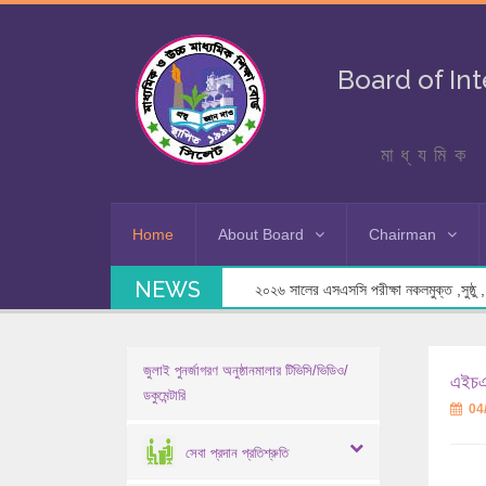
Board of In
মাধ্যমিক 
Home
About Board
Chairman
NEWS
২০২৬ সালের এসএসসি পরীক্ষা নকলমুক্ত ,সুষ্ঠু , স
জুলাই পুনর্জাগরণ অনুষ্ঠানমালার টিভিসি/ভিডিও/
এইচএস
ডকুমেন্টারি
04
সেবা প্রদান প্রতিশ্রুতি