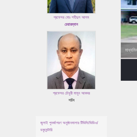
প্রফেসর মোঃ শহীদুল আলম
চেয়ারম্যান
মাধ্যমি
প্রফেসর চৌধুরী মামুন আকবর
সচিব
জুলাই পুনর্জাগরণ অনুষ্ঠানমালার টিভিসি/ভিডিও/
ডকুমেন্টারি