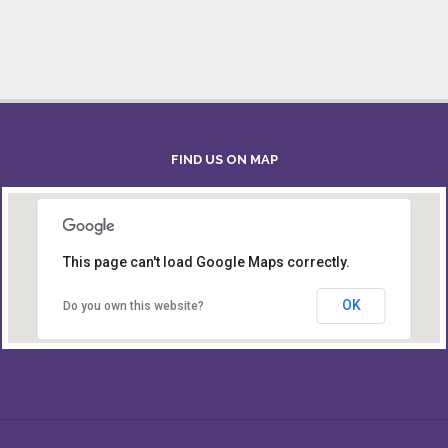
FIND US ON MAP
This page can't load Google Maps correctly.
Board of Intermediate & Secondary Education,
Alampur, Sylhet
OK
Do you own this website?