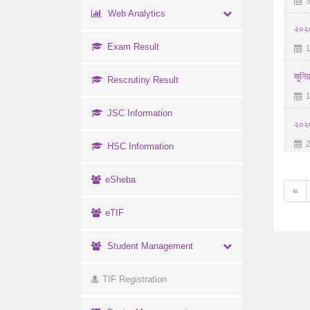
3
Web Analytics
২০২৫
Exam Result
1
জুনি
Rescrutiny Result
1
JSC Information
২০২৫
2
HSC Information
eSheba
«
eTIF
Student Management
TIF Registration