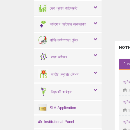
সেবা প্রদান প্রতিশ্রুতি
অভিযোগ প্রতিকার ব্যবস্থাপনা
বার্ষিক কর্মসম্পাদন চুক্তি
NOTI
তথ্য অধিকার
Jun
জাতীয় শুদ্ধাচার কৌশল
জুনি
1
উদ্ভাবনী কার্যক্রম
জুনি
SIM Application
3
Institutional Panel
জুনি