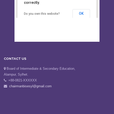
This page can't load Google Maps
Board of Intermediate &
correctly.
Secondary Education, Alampur,
Sylhet
OK
Do you own this website?
CONTACT US
Board of Intermediate & Secondary Education,
Alampur, Sylhet.
+88-0821-XXXXXX
chairmanbisesyl@gmail.com