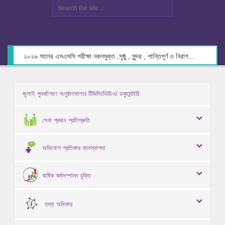
২০২৬ সালের এসএসসি পরীক্ষা নকলমুক্ত ,সুষ্ঠু , সুন্দর , শান্তিপূর্ণ ও নিরাপদ পরিবেশে গ্রহণের লক্ষ্যে কেন্দ্র সচিবদের সাথে মতবিনিময় প্রসঙ্গে।
জুলাই পুনর্জাগরণ অনুষ্ঠানমালার টিভিসি/ভিডিও/ ডকুমেন্টারি
সেবা প্রদান প্রতিশ্রুতি
অভিযোগ প্রতিকার ব্যবস্থাপনা
বার্ষিক কর্মসম্পাদন চুক্তি
তথ্য অধিকার