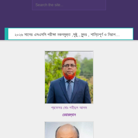
২০২৬ সালের এসএসসি পরীক্ষা নকলমুক্ত ,সুষ্ঠু , সুন্দর , শান্তিপূর্ণ ও নিরাপদ পরিবেশে গ্রহণের লক্ষ্যে কেন্দ্র সচিবদের সাথে মতবিনিময় প্রসঙ্গে।
প্রফেসর মোঃ শহীদুল আলম
চেয়ারম্যান