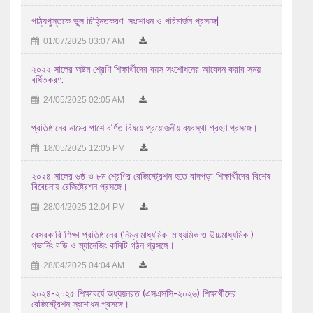
পাঠ্যপুস্তকে ভুল চিহ্নিতকরণ, সংশোধন ও পরিমার্জন প্রসঙ্গে|
28/07/2026 12:07 PM
01/07/2025 03:07 AM
২০২৬ সালের এইচএসসি/সমমান পরীক্ষায় অংশগ্রহণ করতে ইচ্ছুক ...
27/07/2026 03:07 AM
২০২২ সালের অষ্টম শ্রেণি শিক্ষার্থীদের বয়স সংশোধনের আবেদন করার সময়
বর্ধিতকরণ:
প্রাইম মিনিস্টার্স গোল্ডকাপ ফুটবল টুর্নামেন্ট-২০২৬ ...
24/05/2025 02:05 AM
24/07/2026 12:07 PM
প্রতিষ্ঠানের নামের পাশে বর্ণিত বিষয়ে প্রয়োজনীয় ব্যবস্থা গ্রহণ প্রসঙ্গে।
No Objection Certificate (NOC) for Debol Chandra Dash for ex
18/05/2025 12:05 PM
Bangladesh leave
২০২৪ সালের ৬ষ্ঠ ও ৮ম শ্রেণির রেজিস্ট্রেশন হতে বাদপড়া শিক্ষার্থীদের বিশেষ
23/07/2026 10:07 AM
বিবেচনায় রেজিষ্ট্রেশন প্রসঙ্গে।
এইচ এস সি-২০২৬ সালের পরীক্ষকের তালিকা (বিষয়ঃ Production
28/04/2025 12:04 PM
Management 1st Paper -286 )
বেসরকারি শিক্ষা প্রতিষ্ঠানের (নিম্ন মাধ্যমিক, মাধ্যমিক ও উচ্চমাধ্যমিক )
08/08/2026 02:08 AM
গভার্নিং বডি ও ম্যানেজিং কমিটি গঠন প্রসঙ্গে।
28/04/2025 04:04 AM
২০২৪-২০২৫ শিক্ষাবর্ষে অধ্যয়নরত (এসএসসি-২০২৬) শিক্ষার্থীদের
রেজিস্ট্রেশন স্ংশোধন প্রসঙ্গে।