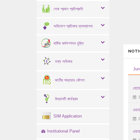
সেবা প্রদান প্রতিশ্রুতি
অভিযোগ প্রতিকার ব্যবস্থাপনা
বার্ষিক কর্মসম্পাদন চুক্তি
NOTI
তথ্য অধিকার
Jun
জাতীয় শুদ্ধাচার কৌশল
বোর্
3
উদ্ভাবনী কার্যক্রম
এডহক
SIM Application
2
Institutional Panel
এডহক