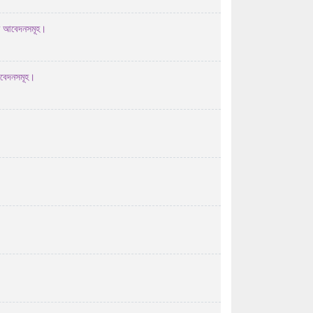
27/07/2026 03:07 AM
প্রাইম মিনিস্টার্স গোল্ডকাপ ফুটবল টুর্নামেন্ট-২০২৬ ...
্ত আবেদনসমূহ।
24/07/2026 12:07 PM
No Objection Certificate (NOC) for
আবেদনসমূহ।
Debol Chandra Dash for ex
Bangladesh leave
23/07/2026 10:07 AM
এইচ এস সি-২০২৬ সালের পরীক্ষকের তালিকা ( বিষয়ঃ
তথ্য ও ...
22/07/2026 10:07 AM
ট্রেজারি থেকে প্রশ্নপত্রের সিকিউরিটি খাম বের করার
পূর্বে ...
19/07/2026 11:07 AM
এইচ এস সি-২০২৬ সালের পরীক্ষকের তালিকা (বিষয়ঃ
ইংরেজি ২য় ...