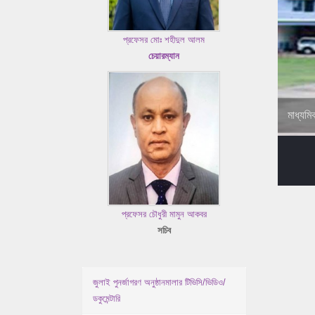
প্রফেসর মোঃ শহীদুল আলম
চেয়ারম্যান
মাধ্যমি
প্রফেসর চৌধুরী মামুন আকবর
সচিব
জুলাই পুনর্জাগরণ অনুষ্ঠানমালার টিভিসি/ভিডিও/
ডকুমেন্টারি