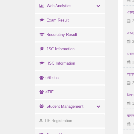
2
Web Analytics
এডহক
Exam Result
2
এডহক
Rescrutiny Result
2
JSC Information
এডহক
2
HSC Information
আলহাজ
eSheba
2
eTIF
নিম্
1
Student Management
রফিনগ
TIF Registration
1