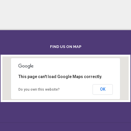
FIND US ON MAP
This page can't load Google Maps correctly.
Board of Intermediate & Secondary Education,
Alampur, Sylhet
OK
Do you own this website?