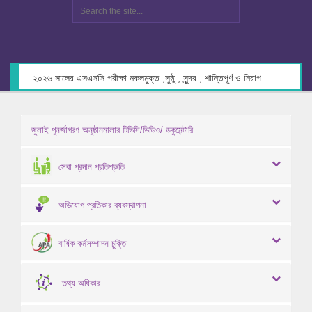
২০২৬ সালের এসএসসি পরীক্ষা নকলমুক্ত ,সুষ্ঠু , সুন্দর , শান্তিপূর্ণ ও নিরাপদ পরিবেশে গ্রহণের লক্ষ্যে কেন্দ্র সচিবদের সাথে মতবিনিময় প্রসঙ্গে।
জুলাই পুনর্জাগরণ অনুষ্ঠানমালার টিভিসি/ভিডিও/ ডকুমেন্টারি
সেবা প্রদান প্রতিশ্রুতি
অভিযোগ প্রতিকার ব্যবস্থাপনা
বার্ষিক কর্মসম্পাদন চুক্তি
তথ্য অধিকার