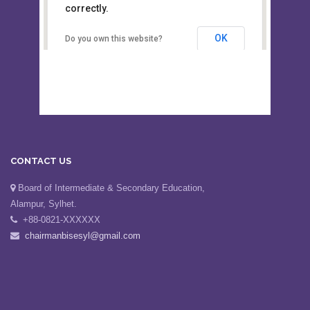
This page can't load Google Maps
Board of Intermediate &
correctly.
Secondary Education, Alampur,
Sylhet
OK
Do you own this website?
CONTACT US
Board of Intermediate & Secondary Education,
Alampur, Sylhet.
+88-0821-XXXXXX
chairmanbisesyl@gmail.com