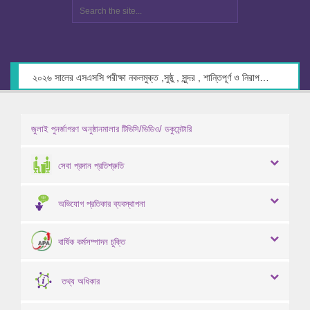
২০২৬ সালের এসএসসি পরীক্ষা নকলমুক্ত ,সুষ্ঠু , সুন্দর , শান্তিপূর্ণ ও নিরাপদ পরিবেশে গ্রহণের লক্ষ্যে কেন্দ্র সচিবদের সাথে মতবিনিময় প্রসঙ্গে।
জুলাই পুনর্জাগরণ অনুষ্ঠানমালার টিভিসি/ভিডিও/ ডকুমেন্টারি
সেবা প্রদান প্রতিশ্রুতি
অভিযোগ প্রতিকার ব্যবস্থাপনা
বার্ষিক কর্মসম্পাদন চুক্তি
তথ্য অধিকার