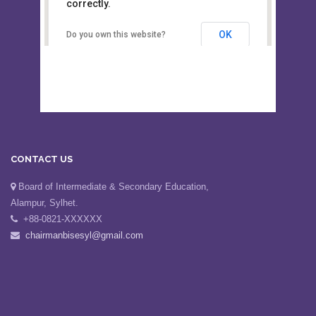
This page can't load Google Maps
Board of Intermediate &
correctly.
Secondary Education, Alampur,
Sylhet
OK
Do you own this website?
CONTACT US
Board of Intermediate & Secondary Education,
Alampur, Sylhet.
+88-0821-XXXXXX
chairmanbisesyl@gmail.com