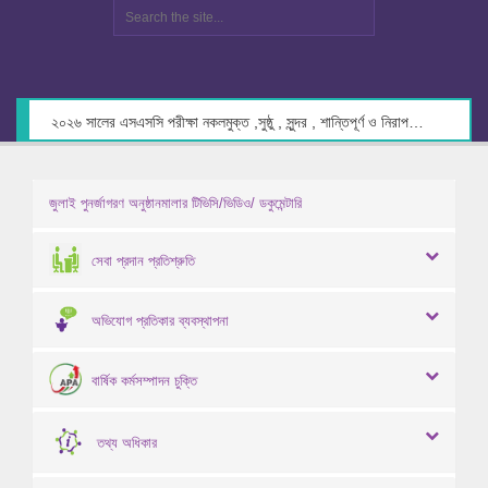
২০২৬ সালের এসএসসি পরীক্ষা নকলমুক্ত ,সুষ্ঠু , সুন্দর , শান্তিপূর্ণ ও নিরাপদ পরিবেশে গ্রহণের লক্ষ্যে কেন্দ্র সচিবদের সাথে মতবিনিময় প্রসঙ্গে।
জুলাই পুনর্জাগরণ অনুষ্ঠানমালার টিভিসি/ভিডিও/ ডকুমেন্টারি
সেবা প্রদান প্রতিশ্রুতি
অভিযোগ প্রতিকার ব্যবস্থাপনা
বার্ষিক কর্মসম্পাদন চুক্তি
তথ্য অধিকার