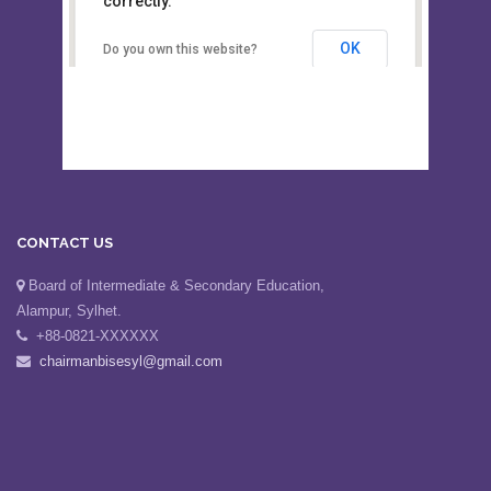
This page can't load Google Maps
Board of Intermediate &
correctly.
Secondary Education, Alampur,
Sylhet
OK
Do you own this website?
CONTACT US
Board of Intermediate & Secondary Education,
Alampur, Sylhet.
+88-0821-XXXXXX
chairmanbisesyl@gmail.com