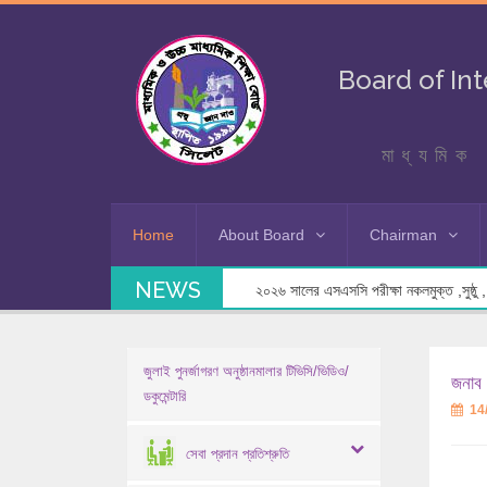
Board of In
মাধ্যমিক 
Home
About Board
Chairman
NEWS
২০২৬ সালের এসএসসি পরীক্ষা নকলমুক্ত ,সুষ্ঠু , স
জুলাই পুনর্জাগরণ অনুষ্ঠানমালার টিভিসি/ভিডিও/
জনাব 
ডকুমেন্টারি
14
সেবা প্রদান প্রতিশ্রুতি