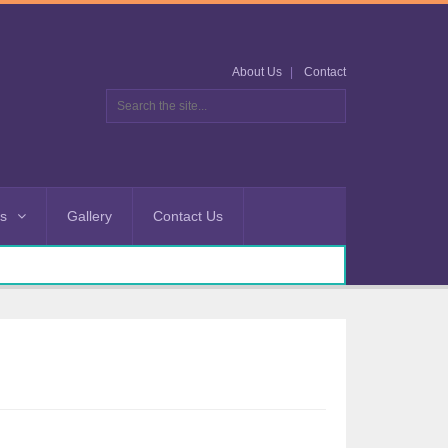
About Us
Contact
es
Gallery
Contact Us