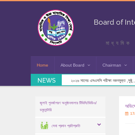
Board of In
মাধ্যমিক 
Home
About Board
Chairman
NEWS
২০২৬ সালের এসএসসি পরীক্ষা নকলমুক্ত ,সুষ্ঠু , স
জুলাই পুনর্জাগরণ অনুষ্ঠানমালার টিভিসি/ভিডিও/
অভিযো
ডকুমেন্টারি
17
সেবা প্রদান প্রতিশ্রুতি