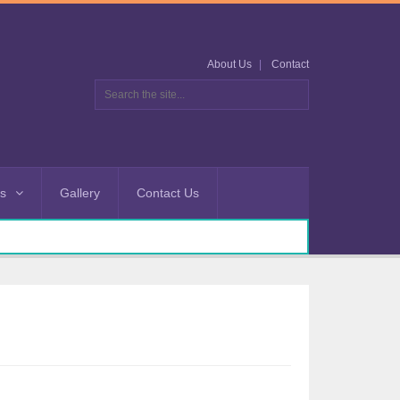
About Us
Contact
es
Gallery
Contact Us