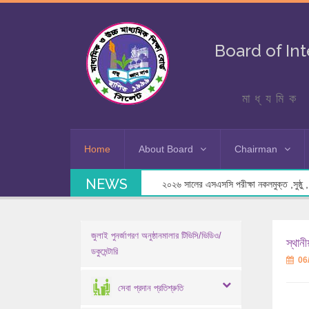
Board of In
মাধ্যমিক 
Home
About Board
Chairman
NEWS
২০২৬ সালের এসএসসি পরীক্ষা নকলমুক্ত ,সুষ্ঠু , স
জুলাই পুনর্জাগরণ অনুষ্ঠানমালার টিভিসি/ভিডিও/
স্থান
ডকুমেন্টারি
06
সেবা প্রদান প্রতিশ্রুতি