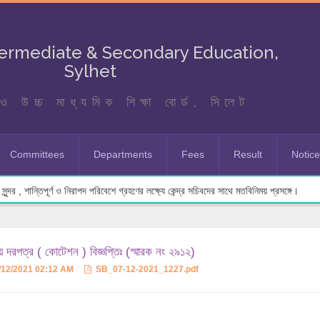
termediate & Secondary Education,
Sylhet
ও উচ্চ মাধ্যমিক শিক্ষা বোর্ড, সিলেট
Committees
Departments
Fees
Result
Notic
ুন্দর , শান্তিপূর্ণ ও নিরাপদ পরিবেশে গ্রহণের লক্ষ্যে কেন্দ্র সচিবদের সাথে মতবিনিময় প্রসঙ্গে।
ীয় দরপত্র ( কোটেশন ) বিজ্ঞপ্তিঃ (স্মারক নং ২৯১২)
/12/2021 02:12 AM
SB_07-12-2021_1227.pdf