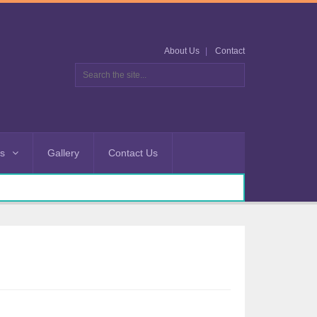
About Us
Contact
es
Gallery
Contact Us