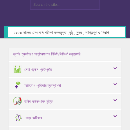
২০২৬ সালের এসএসসি পরীক্ষা নকলমুক্ত ,সুষ্ঠু , সুন্দর , শান্তিপূর্ণ ও নিরাপদ পরিবেশে গ্রহণের লক্ষ্যে কেন্দ্র সচিবদের সাথে মতবিনিময় প্রসঙ্গে।
জুলাই পুনর্জাগরণ অনুষ্ঠানমালার টিভিসি/ভিডিও/ ডকুমেন্টারি
সেবা প্রদান প্রতিশ্রুতি
অভিযোগ প্রতিকার ব্যবস্থাপনা
বার্ষিক কর্মসম্পাদন চুক্তি
তথ্য অধিকার