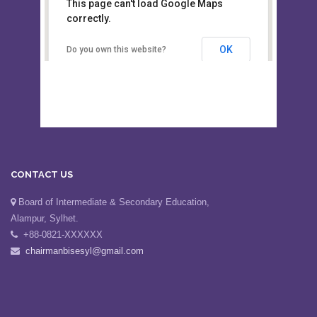
This page can't load Google Maps
Board of Intermediate &
correctly.
Secondary Education, Alampur,
Sylhet
OK
Do you own this website?
CONTACT US
Board of Intermediate & Secondary Education,
Alampur, Sylhet.
+88-0821-XXXXXX
chairmanbisesyl@gmail.com