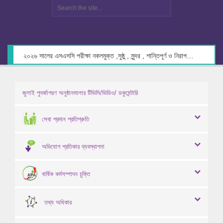
২০২৬ সালের এসএসসি পরীক্ষা নকলমুক্ত ,সুষ্ঠু , সুন্দর , শান্তিপূর্ণ ও নিরাপদ পরিবেশে গ্রহণের লক্ষ্যে কেন্দ্র সচিবদের সাথে মতবিনিময় প্রসঙ্গে।
জুলাই পুনর্জাগরণ অনুষ্ঠানমালার টিভিসি/ভিডিও/ ডকুমেন্টারি
সেবা প্রদান প্রতিশ্রুতি
অভিযোগ প্রতিকার ব্যবস্থাপনা
বার্ষিক কর্মসম্পাদন চুক্তি
তথ্য অধিকার