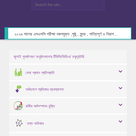
২০২৬ সালের এসএসসি পরীক্ষা নকলমুক্ত ,সুষ্ঠু , সুন্দর , শান্তিপূর্ণ ও নিরাপদ পরিবেশে গ্রহণের লক্ষ্যে কেন্দ্র সচিবদের সাথে মতবিনিময় প্রসঙ্গে।
জুলাই পুনর্জাগরণ অনুষ্ঠানমালার টিভিসি/ভিডিও/ ডকুমেন্টারি
সেবা প্রদান প্রতিশ্রুতি
অভিযোগ প্রতিকার ব্যবস্থাপনা
বার্ষিক কর্মসম্পাদন চুক্তি
তথ্য অধিকার