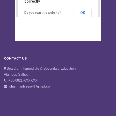
This page can't load Google Maps
Board of Intermediate &
correctly.
Secondary Education, Alampur,
Sylhet
OK
Do you own this website?
CONTACT US
Board of Intermediate & Secondary Education,
Alampur, Sylhet.
+88-0821-XXXXXX
chairmanbisesyl@gmail.com