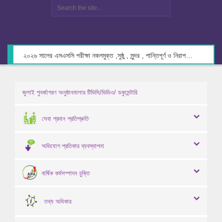
২০২৬ সালের এসএসসি পরীক্ষা নকলমুক্ত ,সুষ্ঠু , সুন্দর , শান্তিপূর্ণ ও নিরাপদ পরিবেশে গ্রহণের লক্ষ্যে কেন্দ্র সচিবদের সাথে মতবিনিময় প্রসঙ্গে।
জুলাই পুনর্জাগরণ অনুষ্ঠানমালার টিভিসি/ভিডিও/ ডকুমেন্টারি
সেবা প্রদান প্রতিশ্রুতি
অভিযোগ প্রতিকার ব্যবস্থাপনা
বার্ষিক কর্মসম্পাদন চুক্তি
তথ্য অধিকার