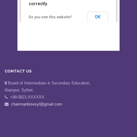
This page can't load Google Maps
Board of Intermediate &
correctly.
Secondary Education, Alampur,
Sylhet
OK
Do you own this website?
CONTACT US
Board of Intermediate & Secondary Education,
Alampur, Sylhet.
+88-0821-XXXXXX
chairmanbisesyl@gmail.com