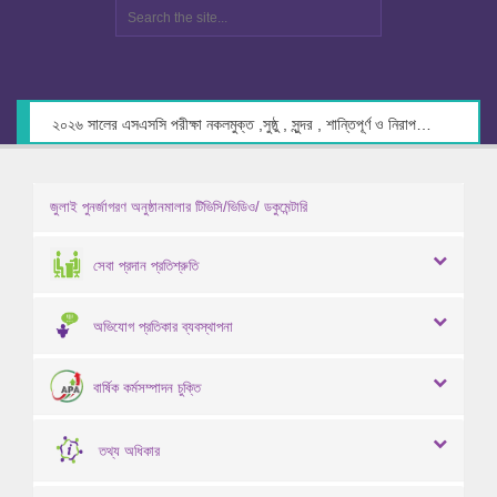
২০২৬ সালের এসএসসি পরীক্ষা নকলমুক্ত ,সুষ্ঠু , সুন্দর , শান্তিপূর্ণ ও নিরাপদ পরিবেশে গ্রহণের লক্ষ্যে কেন্দ্র সচিবদের সাথে মতবিনিময় প্রসঙ্গে।
জুলাই পুনর্জাগরণ অনুষ্ঠানমালার টিভিসি/ভিডিও/ ডকুমেন্টারি
সেবা প্রদান প্রতিশ্রুতি
অভিযোগ প্রতিকার ব্যবস্থাপনা
বার্ষিক কর্মসম্পাদন চুক্তি
তথ্য অধিকার