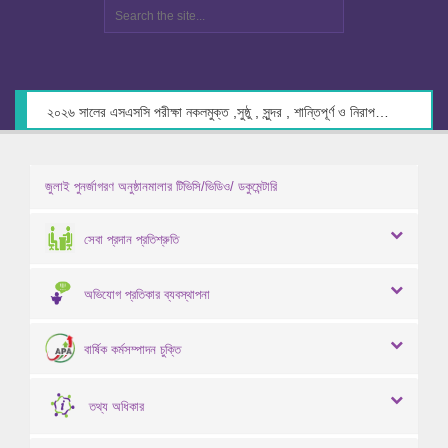
২০২৬ সালের এসএসসি পরীক্ষা নকলমুক্ত ,সুষ্ঠু , সুন্দর , শান্তিপূর্ণ ও নিরাপদ পরিবেশে গ্রহণের লক্ষ্যে কেন্দ্র সচিবদের সাথে মতবিনিময় প্রসঙ্গে।
জুলাই পুনর্জাগরণ অনুষ্ঠানমালার টিভিসি/ভিডিও/ ডকুমেন্টারি
সেবা প্রদান প্রতিশ্রুতি
অভিযোগ প্রতিকার ব্যবস্থাপনা
বার্ষিক কর্মসম্পাদন চুক্তি
তথ্য অধিকার