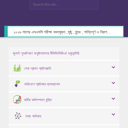
২০২৬ সালের এসএসসি পরীক্ষা নকলমুক্ত ,সুষ্ঠু , সুন্দর , শান্তিপূর্ণ ও নিরাপদ পরিবেশে গ্রহণের লক্ষ্যে কেন্দ্র সচিবদের সাথে মতবিনিময় প্রসঙ্গে।
জুলাই পুনর্জাগরণ অনুষ্ঠানমালার টিভিসি/ভিডিও/ ডকুমেন্টারি
সেবা প্রদান প্রতিশ্রুতি
অভিযোগ প্রতিকার ব্যবস্থাপনা
বার্ষিক কর্মসম্পাদন চুক্তি
তথ্য অধিকার