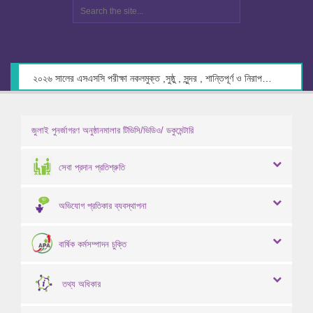
২০২৬ সালের এসএসসি পরীক্ষা নকলমুক্ত ,সুষ্ঠু , সুন্দর , শান্তিপূর্ণ ও নিরাপদ পরিবেশে গ্রহণের লক্ষ্যে কেন্দ্র সচিবদের সাথে মতবিনিময় প্রসঙ্গে।
জুলাই পুনর্জাগরণ অনুষ্ঠানমালার টিভিসি/ভিডিও/ ডকুমেন্টারি
সেবা প্রদান প্রতিশ্রুতি
অভিযোগ প্রতিকার ব্যবস্থাপনা
বার্ষিক কর্মসম্পাদন চুক্তি
তথ্য অধিকার