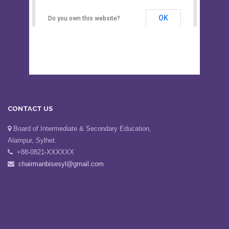
Board of Intermediate &
correctly.
Secondary Education, Alampur,
Sylhet
OK
Do you own this website?
CONTACT US
Board of Intermediate & Secondary Education,
Alampur, Sylhet.
+88-0821-XXXXXX
chairmanbisesyl@gmail.com