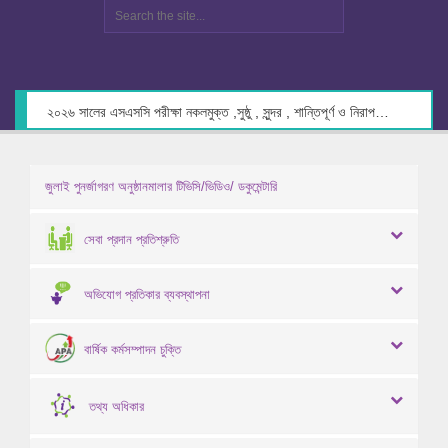
২০২৬ সালের এসএসসি পরীক্ষা নকলমুক্ত ,সুষ্ঠু , সুন্দর , শান্তিপূর্ণ ও নিরাপদ পরিবেশে গ্রহণের লক্ষ্যে কেন্দ্র সচিবদের সাথে মতবিনিময় প্রসঙ্গে।
জুলাই পুনর্জাগরণ অনুষ্ঠানমালার টিভিসি/ভিডিও/ ডকুমেন্টারি
সেবা প্রদান প্রতিশ্রুতি
অভিযোগ প্রতিকার ব্যবস্থাপনা
বার্ষিক কর্মসম্পাদন চুক্তি
তথ্য অধিকার