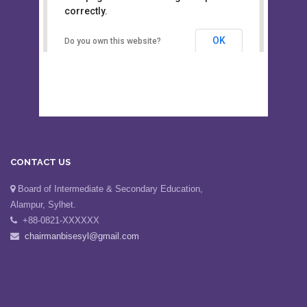
This page can't load Google Maps
Board of Intermediate &
correctly.
Secondary Education, Alampur,
Sylhet
OK
Do you own this website?
CONTACT US
Board of Intermediate & Secondary Education,
Alampur, Sylhet.
+88-0821-XXXXXX
chairmanbisesyl@gmail.com