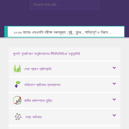
২০২৬ সালের এসএসসি পরীক্ষা নকলমুক্ত ,সুষ্ঠু , সুন্দর , শান্তিপূর্ণ ও নিরাপদ পরিবেশে গ্রহণের লক্ষ্যে কেন্দ্র সচিবদের সাথে মতবিনিময় প্রসঙ্গে।
জুলাই পুনর্জাগরণ অনুষ্ঠানমালার টিভিসি/ভিডিও/ ডকুমেন্টারি
সেবা প্রদান প্রতিশ্রুতি
অভিযোগ প্রতিকার ব্যবস্থাপনা
বার্ষিক কর্মসম্পাদন চুক্তি
তথ্য অধিকার