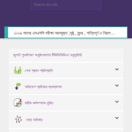
২০২৬ সালের এসএসসি পরীক্ষা নকলমুক্ত ,সুষ্ঠু , সুন্দর , শান্তিপূর্ণ ও নিরাপদ পরিবেশে গ্রহণের লক্ষ্যে কেন্দ্র সচিবদের সাথে মতবিনিময় প্রসঙ্গে।
জুলাই পুনর্জাগরণ অনুষ্ঠানমালার টিভিসি/ভিডিও/ ডকুমেন্টারি
সেবা প্রদান প্রতিশ্রুতি
অভিযোগ প্রতিকার ব্যবস্থাপনা
বার্ষিক কর্মসম্পাদন চুক্তি
তথ্য অধিকার