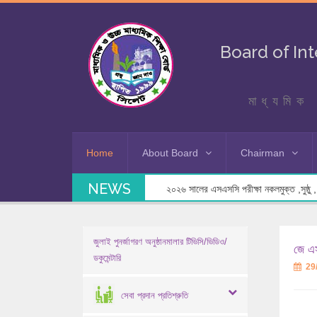
Board of In
মাধ্যমিক 
Home
About Board
Chairman
NEWS
২০২৬ সালের এসএসসি পরীক্ষা নকলমুক্ত ,সুষ্ঠু , স
জুলাই পুনর্জাগরণ অনুষ্ঠানমালার টিভিসি/ভিডিও/
জে এস
ডকুমেন্টারি
29
সেবা প্রদান প্রতিশ্রুতি