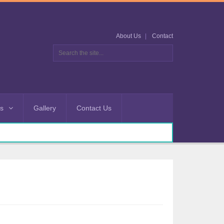
About Us
Contact
es
Gallery
Contact Us