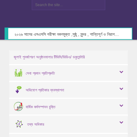
২০২৬ সালের এসএসসি পরীক্ষা নকলমুক্ত ,সুষ্ঠু , সুন্দর , শান্তিপূর্ণ ও নিরাপদ পরিবেশে গ্রহণের লক্ষ্যে কেন্দ্র সচিবদের সাথে মতবিনিময় প্রসঙ্গে।
জুলাই পুনর্জাগরণ অনুষ্ঠানমালার টিভিসি/ভিডিও/ ডকুমেন্টারি
সেবা প্রদান প্রতিশ্রুতি
অভিযোগ প্রতিকার ব্যবস্থাপনা
বার্ষিক কর্মসম্পাদন চুক্তি
তথ্য অধিকার