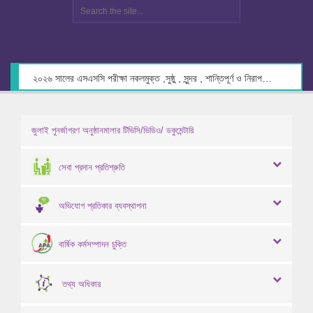
২০২৬ সালের এসএসসি পরীক্ষা নকলমুক্ত ,সুষ্ঠু , সুন্দর , শান্তিপূর্ণ ও নিরাপদ পরিবেশে গ্রহণের লক্ষ্যে কেন্দ্র সচিবদের সাথে মতবিনিময় প্রসঙ্গে।
জুলাই পুনর্জাগরণ অনুষ্ঠানমালার টিভিসি/ভিডিও/ ডকুমেন্টারি
সেবা প্রদান প্রতিশ্রুতি
অভিযোগ প্রতিকার ব্যবস্থাপনা
বার্ষিক কর্মসম্পাদন চুক্তি
তথ্য অধিকার