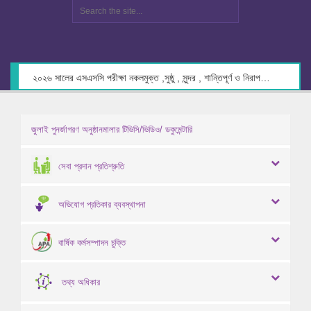
২০২৬ সালের এসএসসি পরীক্ষা নকলমুক্ত ,সুষ্ঠু , সুন্দর , শান্তিপূর্ণ ও নিরাপদ পরিবেশে গ্রহণের লক্ষ্যে কেন্দ্র সচিবদের সাথে মতবিনিময় প্রসঙ্গে।
জুলাই পুনর্জাগরণ অনুষ্ঠানমালার টিভিসি/ভিডিও/ ডকুমেন্টারি
সেবা প্রদান প্রতিশ্রুতি
অভিযোগ প্রতিকার ব্যবস্থাপনা
বার্ষিক কর্মসম্পাদন চুক্তি
তথ্য অধিকার