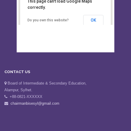
This page can't load Google Maps
Board of Intermediate &
correctly.
Secondary Education, Alampur,
Sylhet
OK
Do you own this website?
CONTACT US
Board of Intermediate & Secondary Education,
Alampur, Sylhet.
+88-0821-XXXXXX
chairmanbisesyl@gmail.com