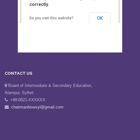
This page can't load Google Maps
Board of Intermediate &
correctly.
Secondary Education, Alampur,
Sylhet
OK
Do you own this website?
CONTACT US
Board of Intermediate & Secondary Education,
Alampur, Sylhet.
+88-0821-XXXXXX
chairmanbisesyl@gmail.com