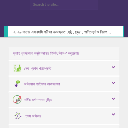
২০২৬ সালের এসএসসি পরীক্ষা নকলমুক্ত ,সুষ্ঠু , সুন্দর , শান্তিপূর্ণ ও নিরাপদ পরিবেশে গ্রহণের লক্ষ্যে কেন্দ্র সচিবদের সাথে মতবিনিময় প্রসঙ্গে।
জুলাই পুনর্জাগরণ অনুষ্ঠানমালার টিভিসি/ভিডিও/ ডকুমেন্টারি
সেবা প্রদান প্রতিশ্রুতি
অভিযোগ প্রতিকার ব্যবস্থাপনা
বার্ষিক কর্মসম্পাদন চুক্তি
তথ্য অধিকার