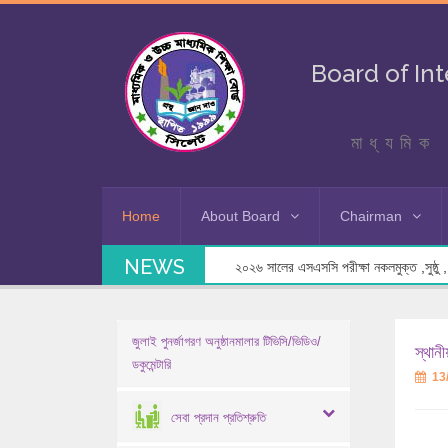
Board of In
মাধ্যমিক 
Home
About Board
Chairman
NEWS
২০২৬ সালের এসএসসি পরীক্ষা নকলমুক্ত ,সুষ্ঠু , স
জুলাই পুনর্জাগরণ অনুষ্ঠানমালার টিভিসি/ভিডিও/
স্থানী
ডকুমেন্টারি
13
সেবা প্রদান প্রতিশ্রুতি