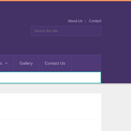
About Us
Contact
es
Gallery
Contact Us