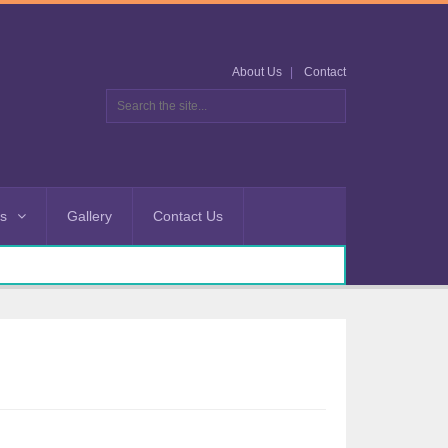
About Us
Contact
es
Gallery
Contact Us