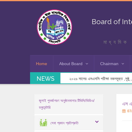
Board of In
মাধ্যমিক 
Home
About Board
Chairman
NEWS
২০২৬ সালের এসএসসি পরীক্ষা নকলমুক্ত ,সুষ্ঠু , স
জুলাই পুনর্জাগরণ অনুষ্ঠানমালার টিভিসি/ভিডিও/
এস এস
ডকুমেন্টারি
07
সেবা প্রদান প্রতিশ্রুতি