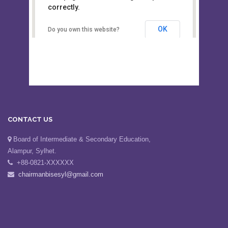
This page can't load Google Maps
Board of Intermediate &
correctly.
Secondary Education, Alampur,
Sylhet
OK
Do you own this website?
CONTACT US
Board of Intermediate & Secondary Education,
Alampur, Sylhet.
+88-0821-XXXXXX
chairmanbisesyl@gmail.com