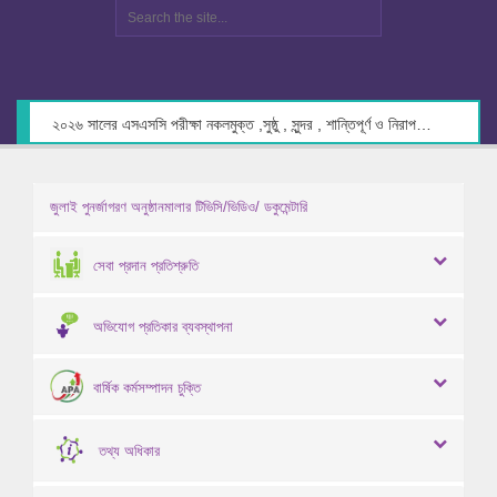
২০২৬ সালের এসএসসি পরীক্ষা নকলমুক্ত ,সুষ্ঠু , সুন্দর , শান্তিপূর্ণ ও নিরাপদ পরিবেশে গ্রহণের লক্ষ্যে কেন্দ্র সচিবদের সাথে মতবিনিময় প্রসঙ্গে।
জুলাই পুনর্জাগরণ অনুষ্ঠানমালার টিভিসি/ভিডিও/ ডকুমেন্টারি
সেবা প্রদান প্রতিশ্রুতি
অভিযোগ প্রতিকার ব্যবস্থাপনা
বার্ষিক কর্মসম্পাদন চুক্তি
তথ্য অধিকার