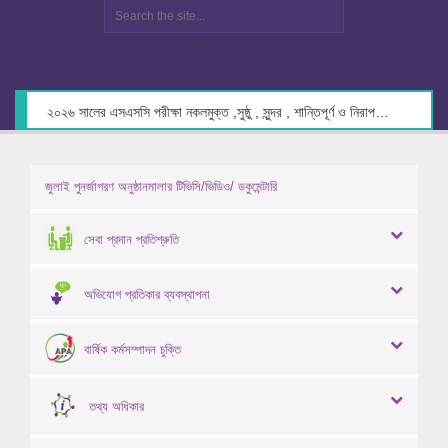
২০২৬ সালের এসএসসি পরীক্ষা নকলমুক্ত ,সুষ্ঠু , সুন্দর , শান্তিপূর্ণ ও নিরাপদ পরিবেশে গ্রহণের লক্ষ্যে কেন্দ্র সচিবদের সাথে মতবিনিময় প্রসঙ্গে।
জুলাই পুনর্জাগরণ অনুষ্ঠানমালার টিভিসি/ভিডিও/ ডকুমেন্টারি
সেবা প্রদান প্রতিশ্রুতি
অভিযোগ প্রতিকার ব্যবস্থাপনা
বার্ষিক কর্মসম্পাদন চুক্তি
তথ্য অধিকার