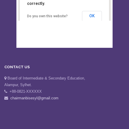
This page can't load Google Maps
Board of Intermediate &
correctly.
Secondary Education, Alampur,
Sylhet
OK
Do you own this website?
CONTACT US
Board of Intermediate & Secondary Education,
Alampur, Sylhet.
+88-0821-XXXXXX
chairmanbisesyl@gmail.com