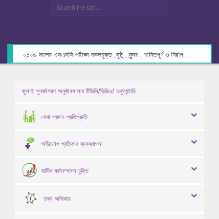
২০২৬ সালের এসএসসি পরীক্ষা নকলমুক্ত ,সুষ্ঠু , সুন্দর , শান্তিপূর্ণ ও নিরাপদ পরিবেশে গ্রহণের লক্ষ্যে কেন্দ্র সচিবদের সাথে মতবিনিময় প্রসঙ্গে।
জুলাই পুনর্জাগরণ অনুষ্ঠানমালার টিভিসি/ভিডিও/ ডকুমেন্টারি
সেবা প্রদান প্রতিশ্রুতি
অভিযোগ প্রতিকার ব্যবস্থাপনা
বার্ষিক কর্মসম্পাদন চুক্তি
তথ্য অধিকার