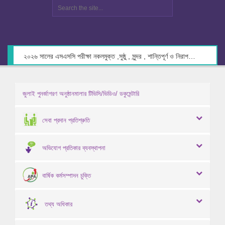
২০২৬ সালের এসএসসি পরীক্ষা নকলমুক্ত ,সুষ্ঠু , সুন্দর , শান্তিপূর্ণ ও নিরাপদ পরিবেশে গ্রহণের লক্ষ্যে কেন্দ্র সচিবদের সাথে মতবিনিময় প্রসঙ্গে।
জুলাই পুনর্জাগরণ অনুষ্ঠানমালার টিভিসি/ভিডিও/ ডকুমেন্টারি
সেবা প্রদান প্রতিশ্রুতি
অভিযোগ প্রতিকার ব্যবস্থাপনা
বার্ষিক কর্মসম্পাদন চুক্তি
তথ্য অধিকার