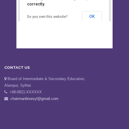
This page can't load Google Maps
Board of Intermediate &
correctly.
Secondary Education, Alampur,
Sylhet
OK
Do you own this website?
CONTACT US
Board of Intermediate & Secondary Education,
Alampur, Sylhet.
+88-0821-XXXXXX
chairmanbisesyl@gmail.com