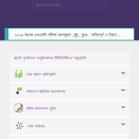
২০২৬ সালের এসএসসি পরীক্ষা নকলমুক্ত ,সুষ্ঠু , সুন্দর , শান্তিপূর্ণ ও নিরাপদ পরিবেশে গ্রহণের লক্ষ্যে কেন্দ্র সচিবদের সাথে মতবিনিময় প্রসঙ্গে।
জুলাই পুনর্জাগরণ অনুষ্ঠানমালার টিভিসি/ভিডিও/ ডকুমেন্টারি
সেবা প্রদান প্রতিশ্রুতি
অভিযোগ প্রতিকার ব্যবস্থাপনা
বার্ষিক কর্মসম্পাদন চুক্তি
তথ্য অধিকার