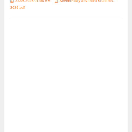
23/06/2026 01:06 AM
Seventh day adventist Students-
2026.pdf