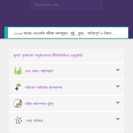
২০২৬ সালের এসএসসি পরীক্ষা নকলমুক্ত ,সুষ্ঠু , সুন্দর , শান্তিপূর্ণ ও নিরাপদ পরিবেশে গ্রহণের লক্ষ্যে কেন্দ্র সচিবদের সাথে মতবিনিময় প্রসঙ্গে।
জুলাই পুনর্জাগরণ অনুষ্ঠানমালার টিভিসি/ভিডিও/ ডকুমেন্টারি
সেবা প্রদান প্রতিশ্রুতি
অভিযোগ প্রতিকার ব্যবস্থাপনা
বার্ষিক কর্মসম্পাদন চুক্তি
তথ্য অধিকার