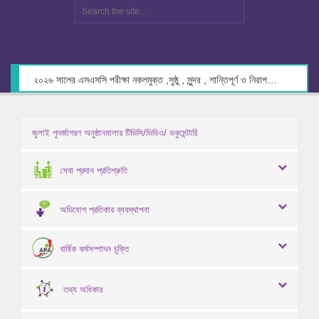
২০২৬ সালের এসএসসি পরীক্ষা নকলমুক্ত ,সুষ্ঠু , সুন্দর , শান্তিপূর্ণ ও নিরাপদ পরিবেশে গ্রহণের লক্ষ্যে কেন্দ্র সচিবদের সাথে মতবিনিময় প্রসঙ্গে।
জুলাই পুনর্জাগরণ অনুষ্ঠানমালার টিভিসি/ভিডিও/ ডকুমেন্টারি
সেবা প্রদান প্রতিশ্রুতি
অভিযোগ প্রতিকার ব্যবস্থাপনা
বার্ষিক কর্মসম্পাদন চুক্তি
তথ্য অধিকার