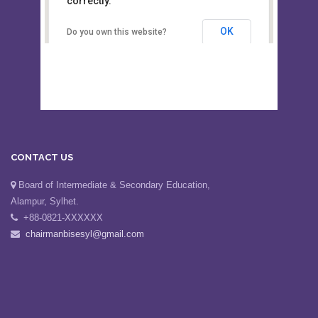
This page can't load Google Maps
Board of Intermediate &
correctly.
Secondary Education, Alampur,
Sylhet
OK
Do you own this website?
CONTACT US
Board of Intermediate & Secondary Education,
Alampur, Sylhet.
+88-0821-XXXXXX
chairmanbisesyl@gmail.com