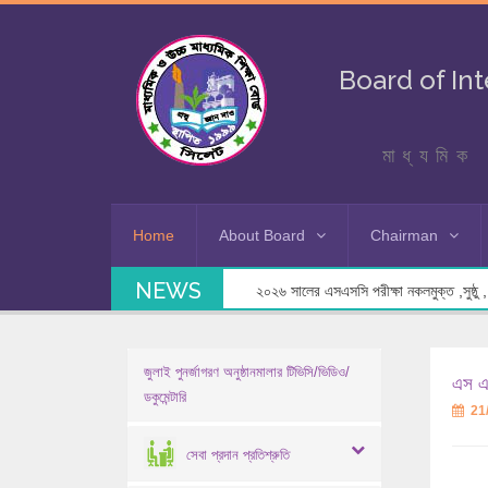
Board of In
মাধ্যমিক 
Home
About Board
Chairman
NEWS
২০২৬ সালের এসএসসি পরীক্ষা নকলমুক্ত ,সুষ্ঠু , স
জুলাই পুনর্জাগরণ অনুষ্ঠানমালার টিভিসি/ভিডিও/
এস এস
ডকুমেন্টারি
21
সেবা প্রদান প্রতিশ্রুতি