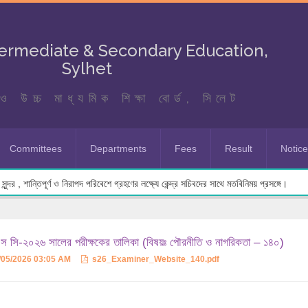
termediate & Secondary Education,
Sylhet
ও উচ্চ মাধ্যমিক শিক্ষা বোর্ড, সিলেট
Committees
Departments
Fees
Result
Notic
ুন্দর , শান্তিপূর্ণ ও নিরাপদ পরিবেশে গ্রহণের লক্ষ্যে কেন্দ্র সচিবদের সাথে মতবিনিময় প্রসঙ্গে।
 সি-২০২৬ সালের পরীক্ষকের তালিকা (বিষয়ঃ পৌরনীতি ও নাগরিকতা – ১৪০)
/05/2026 03:05 AM
s26_Examiner_Website_140.pdf