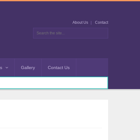
About Us
Contact
es
Gallery
Contact Us