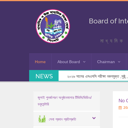
Board of In
মাধ্যমিক 
Home
About Board
Chairman
NEWS
২০২৬ সালের এসএসসি পরীক্ষা নকলমুক্ত ,সুষ্ঠু , স
জুলাই পুনর্জাগরণ অনুষ্ঠানমালার টিভিসি/ভিডিও/
No 
ডকুমেন্টারি
20
সেবা প্রদান প্রতিশ্রুতি