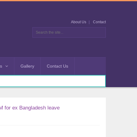
About Us
Contact
es
Gallery
Contact Us
 for ex Bangladesh leave